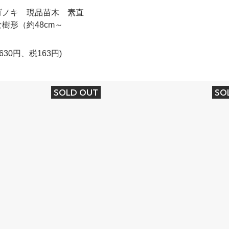
ゴノキ 現品苗木 素直
樹形（約48cm～
,630円、税163円)
SOLD OUT
SO