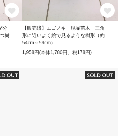
が分
【販売済】エゴノキ 現品苗木 三角
つ樹
形に近いよく絵で見るような樹形（約
54cm～59cm）
1,958円(本体1,780円、税178円)
LD OUT
SOLD OUT