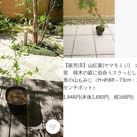
【販売済】山紅葉(ヤマモミジ) 
苗 雑木の庭に似合うスラっとし
形の山もみじ（H=約68～73cm：1
センチポット）
1,848円(本体1,680円、税168円)