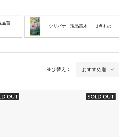
現品苗
ツリバナ 現品苗木 1点もの
並び替え：
LD OUT
SOLD OUT