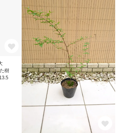
大
た樹
3.5