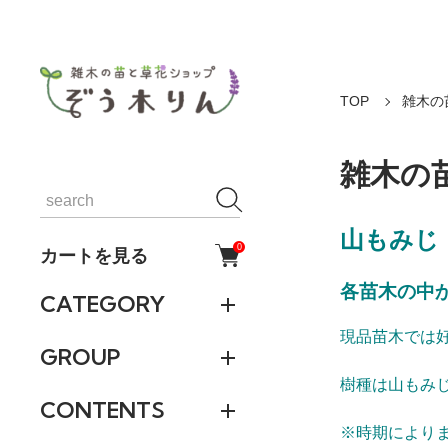
TOP
雑木の
雑木の苗
山もみじ
0
カートを見る
各苗木の中
CATEGORY
現品苗木では
GROUP
樹種は山もみ
CONTENTS
※時期により