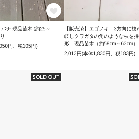
バナ 現品苗木 (約25～
【販売済】エゴノキ 3方向に枝
がり
岐しクワガタの角のような枝を持
形 現品苗木（約58cm～63cm）
,050円、税105円)
2,013円(本体1,830円、税183円)
SOLD OUT
SO