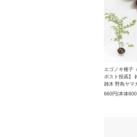
エゴノキ種子（
ポスト投函】 
雑木 野鳥ヤマ
660円(本体60