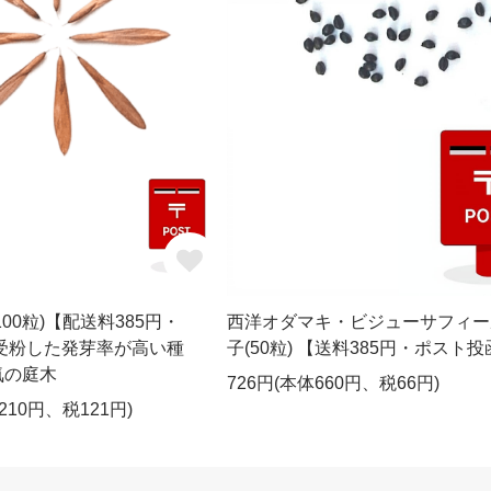
00粒)【配送料385円・
西洋オダマキ・ビジューサフィー
受粉した発芽率が高い種
子(50粒) 【送料385円・ポスト
気の庭木
726円(本体660円、税66円)
,210円、税121円)