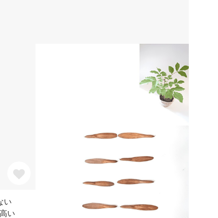
ない
高い