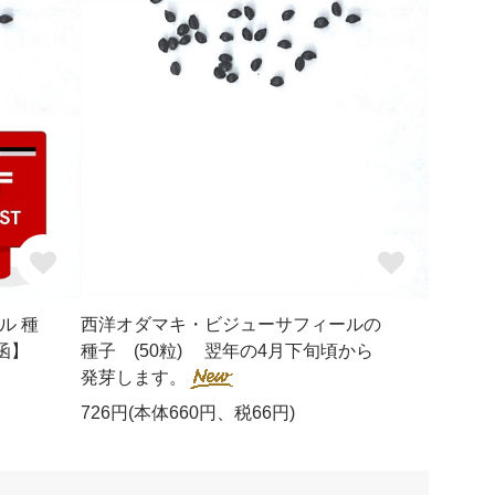
ル 種
西洋オダマキ・ビジューサフィールの
投函】
種子 (50粒) 翌年の4月下旬頃から
発芽します。
726円(本体660円、税66円)