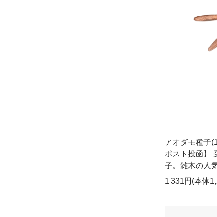
アオダモ種子(1
ポスト投函】 
子。雑木の人
1,331円(本体1