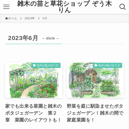
雑木の苗と草花ショップ ぞう木
りん
ホーム
2023年
6月
2023年6月
– date –
雑木の庭の作り方
雑木の庭の作り方
家でも出来る菜園と雑木の
野菜を庭に馴染ませたポタ
ポタジェガーデン 第２
ジェガーデン！雑木の間で
章 菜園のレイアウトも！
家庭菜園を！