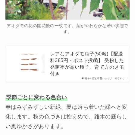
アオダモの花の開花後の一枚です。葉がやわらかな若い状態で
す。
レアなアオダモ種子(50粒)【配送
料385円・ポスト投函】 受粉した
発芽率が高い種子。育て方のメモ
付き
雑木の苗と草花ショップ ぞう木り...
季節ごとに変わる色合い
春はみずみずしい新緑、夏は落ち着いた緑へと変
化します。秋の色づきは控えめで、雑木の庭らし
い奥ゆかさがあります。