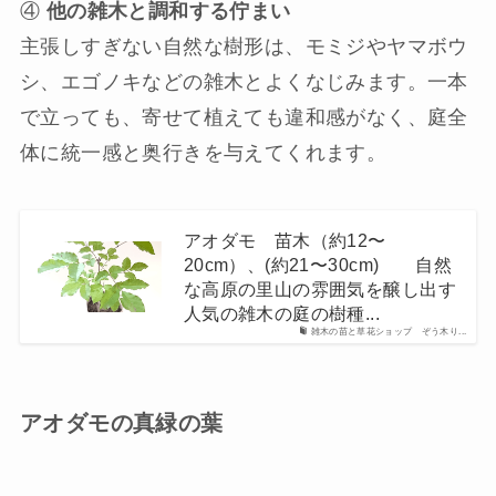
④
他の雑木と調和する佇まい
主張しすぎない自然な樹形は、モミジやヤマボウ
シ、エゴノキなどの雑木とよくなじみます。一本
で立っても、寄せて植えても違和感がなく、庭全
体に統一感と奥行きを与えてくれます。
アオダモ 苗木（約12〜
20cm）、(約21〜30cm) 自然
な高原の里山の雰囲気を醸し出す
人気の雑木の庭の樹種...
雑木の苗と草花ショップ ぞう木り...
アオダモの真緑の葉