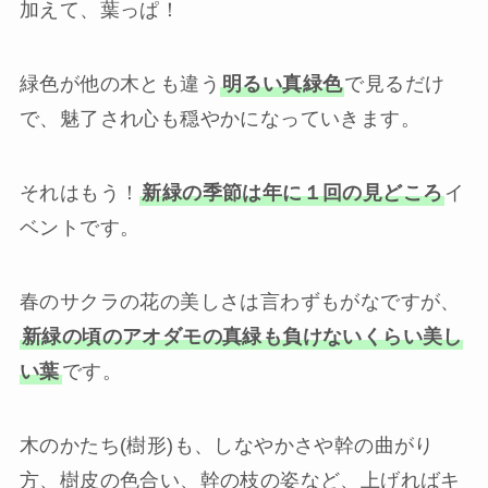
加えて、葉っぱ！
緑色が他の木とも違う
明るい真緑色
で見るだけ
で、魅了され心も穏やかになっていきます。
それはもう！
新緑の季節は年に１回の見どころ
イ
ベントです。
春のサクラの花の美しさは言わずもがなですが、
新緑の頃のアオダモの真緑も負けないくらい美し
い葉
です。
木のかたち(樹形)も、しなやかさや幹の曲がり
方、樹皮の色合い、幹の枝の姿など、上げればキ