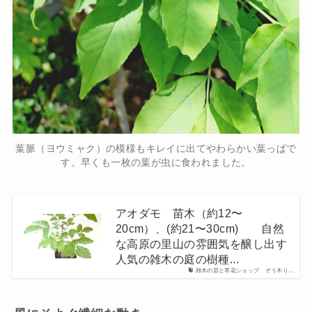
葉脈（ヨウミャク）の模様もキレイに出てやわらかい葉っぱで
す。早くも一枚の葉が虫に食われました。
アオダモ 苗木（約12〜
20cm）、(約21〜30cm) 自然
な高原の里山の雰囲気を醸し出す
人気の雑木の庭の樹種...
雑木の苗と草花ショップ ぞう木り...