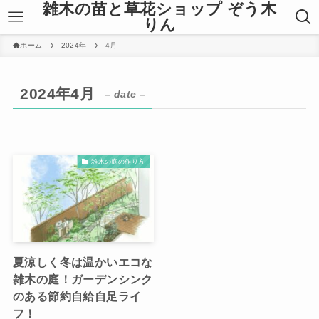
雑木の苗と草花ショップ ぞう木
りん
ホーム
2024年
4月
2024年4月
– date –
雑木の庭の作り方
夏涼しく冬は温かいエコな
雑木の庭！ガーデンシンク
のある節約自給自足ライ
フ！