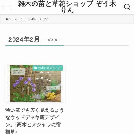
雑木の苗と草花ショップ ぞう木
りん
ホーム
2024年
2月
2024年2月
– date –
雑木の庭の作り方
狭い庭でも広く見えるよう
なウッドデッキ庭デザイ
ン。(高木ヒメシャラに宿
根草)