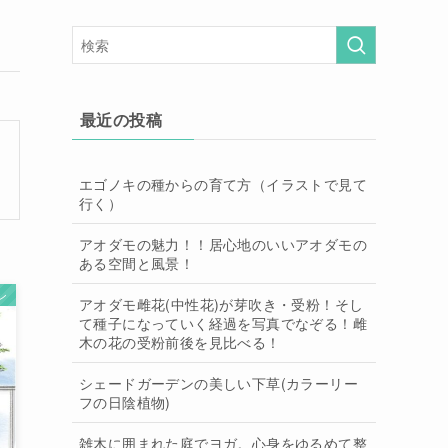
最近の投稿
エゴノキの種からの育て方（イラストで見て
行く）
アオダモの魅力！！居心地のいいアオダモの
ある空間と風景！
ン
アオダモ雌花(中性花)が芽吹き・受粉！そし
て種子になっていく経過を写真でなぞる！雌
木の花の受粉前後を見比べる！
シェードガーデンの美しい下草(カラーリー
フの日陰植物)
雑木に囲まれた庭でヨガ。心身をゆるめて整