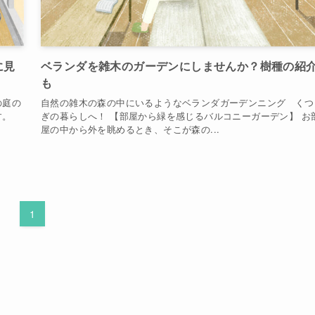
に見
ベランダを雑木のガーデンにしませんか？樹種の紹
も
の庭の
自然の雑木の森の中にいるようなベランダガーデンニング くつ
す。
ぎの暮らしへ！ 【部屋から緑を感じるバルコニーガーデン】 お
屋の中から外を眺めるとき、そこが森の...
1