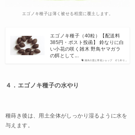
エゴノキ種子は薄く被せる程度に覆土します。
エゴノキ種子（40粒）【配送料
385円・ポスト投函】 鈴なりに白
い小花の咲く雑木 野鳥ヤマガラ
の餌として...
雑木の苗と草花ショップ ぞう木り...
４．エゴノキ種子の水やり
種蒔き後は、用土全体がしっかり湿るように水を
与えます。