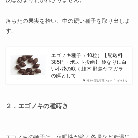
落ちたの果実を拾い、中の硬い種子を取り出しま
す。
エゴノキ種子（40粒）【配送料
385円・ポスト投函】 鈴なりに白
い小花の咲く雑木 野鳥ヤマガラ
の餌として...
雑木の苗と草花ショップ ぞう木り...
２．エゴノキの種蒔き
エゴノキの種子は、休眠性が強く冬場など低温に